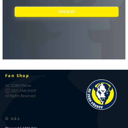
ODESLAT
Fan Shop
HC ZUBR Přerov
Ⓒ 2021 FAN SHOP
All Rights Reserved
O nás