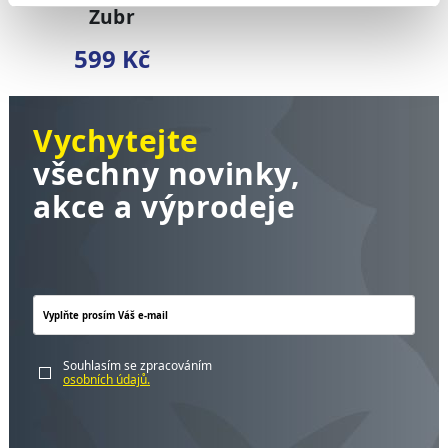
Zubr
599 Kč
Vychytejte
všechny novinky,
akce a výprodeje
Souhlasím se zpracováním
osobních údajů.