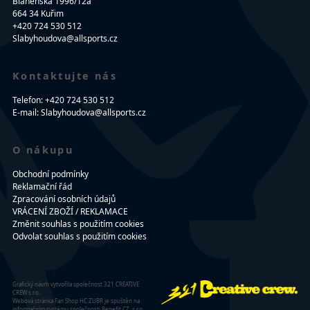
Blanenská 1996/12a
664 34 Kuřim
+420 724 530 512
Slabyhoudova@allsports.cz
Kontaktujte nás
Telefon: +420 724 530 512
E-mail: Slabyhoudova@allsports.cz
O nákupu
Obchodní podmínky
Reklamační řád
Zpracování osobních údajů
VRÁCENÍ ZBOŽÍ / REKLAMACE
Změnit souhlas s použitím cookies
Odvolat souhlas s použitím cookies
Grafický návrh vytvořila společnost 321 CREATIVE
CREW s.r.o..
Webová stránka Fan Shop HC ZUBR je spuštěn na
informačním systému společnosti Benefit CZ, s.r.o