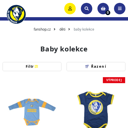
0
fanshop.cz
děti
baby kolekce
Baby kolekce
Filtr
Řazení
VÝPRODEJ