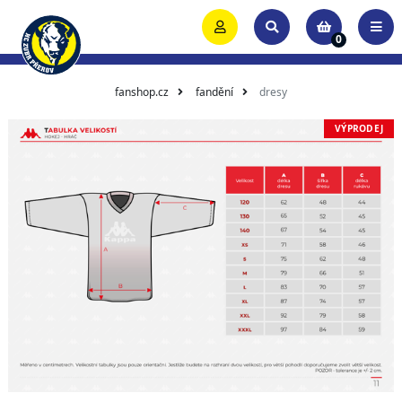
0
fanshop.cz
fandění
dresy
VÝPRODEJ