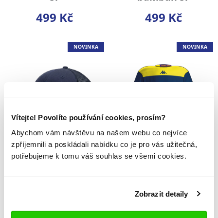
499 Kč
499 Kč
NOVINKA
NOVINKA
Vítejte! Povolíte používání cookies, prosím?
Abychom vám návštěvu na našem webu co nejvíce
zpříjemnili a poskládali nabídku co je pro vás užitečná,
Kšiltovka Bauer
Dres Zubr
potřebujeme k tomu váš souhlas se všemi cookies.
Přerov
Custom
590 Kč
1 499 Kč
Zobrazit detaily