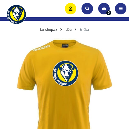
0
fanshop.cz
děti
trička