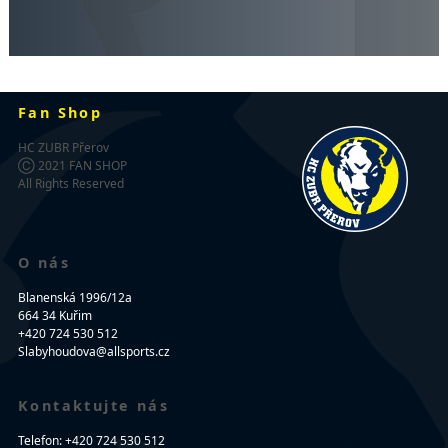
Fan Shop
HC ZUBR Přerov
Ⓒ 2021 FAN SHOP
All Rights Reserved
O nás
Blanenská 1996/12a
664 34 Kuřim
+420 724 530 512
Slabyhoudova@allsports.cz
Kontaktujte nás
Telefon: +420 724 530 512