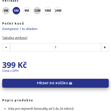
Velikost
3M
6M
9M
12M
18M
24M
Počet kusů
Dostupnost: 1 ks skladem
Tabulka velikostí
399
Kč
Cena s DPH
PŘIDAT DO KOŠÍKU
Popis produktu
trika pro nejmenší fanosušky od 3 do 24 měsíců