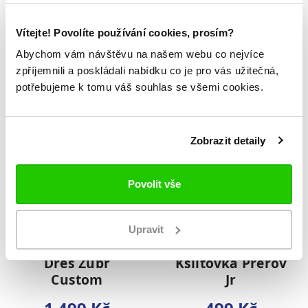
Kulich Přerov s
Kulich Přerov s
Vítejte! Povolíte používání cookies, prosím?
bambulí Sr
bambulí Jr
Abychom vám návštěvu na našem webu co nejvíce
499 Kč
499 Kč
zpříjemnili a poskládali nabídku co je pro vás užitečná,
potřebujeme k tomu váš souhlas se všemi cookies.
NOVINKA
NOVINKA
Zobrazit detaily
Povolit vše
Upravit
Dres Zubr
Kšiltovka Přerov
Custom
Jr