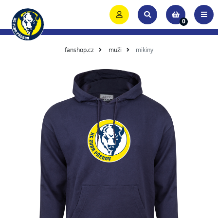
0
fanshop.cz
muži
mikiny