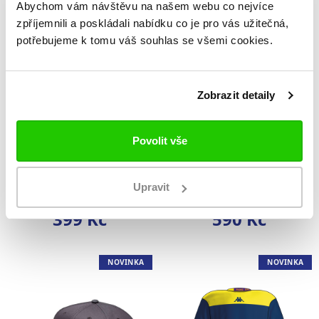
Abychom vám návštěvu na našem webu co nejvíce
NOVINKA
NOVINKA
zpříjemnili a poskládali nabídku co je pro vás užitečná,
potřebujeme k tomu váš souhlas se všemi cookies.
Zobrazit detaily
Povolit vše
Kulich Přerov bez
Kšiltovka Bauer
bambule Sr
Přerov
Upravit
399 Kč
590 Kč
NOVINKA
NOVINKA