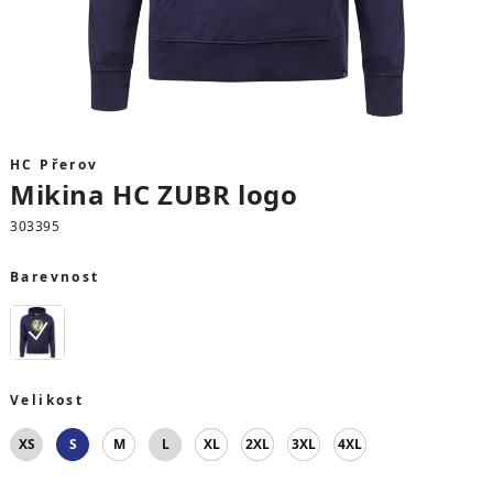
HC Přerov
Mikina HC ZUBR logo
303395
Barevnost
Velikost
XS
S
M
L
XL
2XL
3XL
4XL