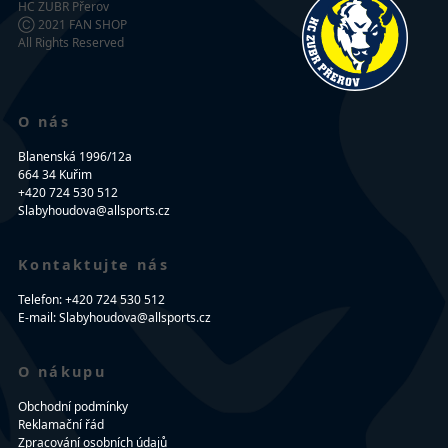
HC ZUBR Přerov
Ⓒ 2021 FAN SHOP
All Rights Reserved
O nás
Blanenská 1996/12a
664 34 Kuřim
+420 724 530 512
Slabyhoudova@allsports.cz
Kontaktujte nás
Telefon: +420 724 530 512
E-mail: Slabyhoudova@allsports.cz
O nákupu
Obchodní podmínky
Reklamační řád
Zpracování osobních údajů