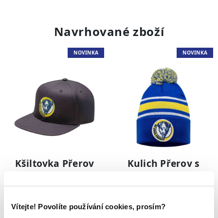
Navrhované zboží
NOVINKA
NOVINKA
Kšiltovka Přerov
Kulich Přerov s
Jr
bambulí Jr
499 Kč
499 Kč
Vítejte! Povolíte používání cookies, prosím?