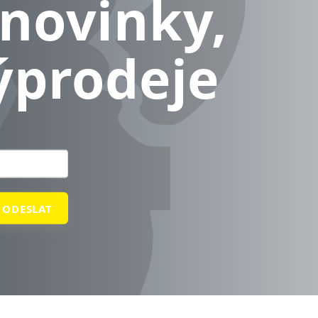
novinky,
ýprodeje
ODESLAT