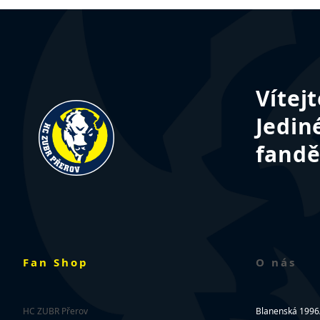
Vítej
Jedin
fandě
Fan Shop
O nás
HC ZUBR Přerov
Blanenská 1996