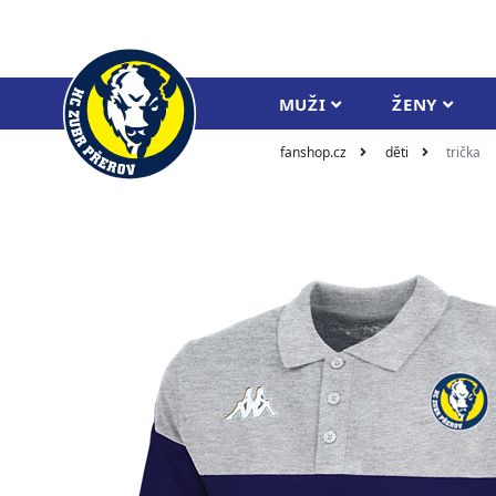
MUŽI
ŽENY
fanshop.cz
děti
trička