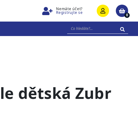
Nemáte účet?
Registrujte se
0
le dětská Zubr