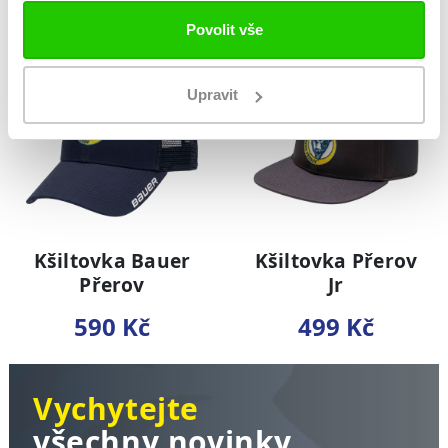
Povolit vše
NOVINKA
NOVINKA
Upravit
Kšiltovka Bauer
Kšiltovka Přerov
Přerov
Jr
590 Kč
499 Kč
Vychytejte
všechny novinky,