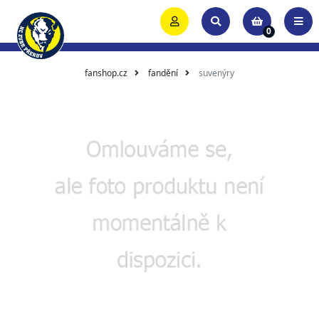
0
fanshop.cz
fandění
suvenýry