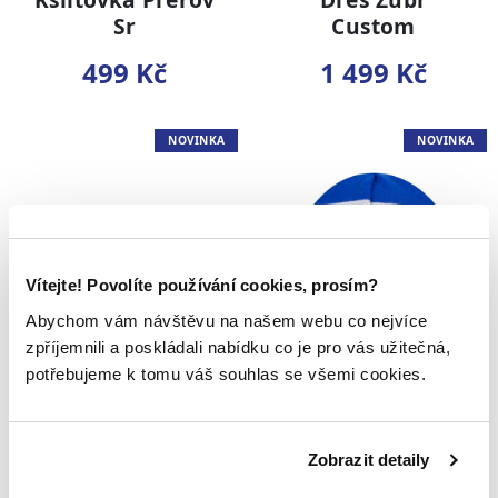
Sr
Custom
499 Kč
1 499 Kč
NOVINKA
NOVINKA
Vítejte! Povolíte používání cookies, prosím?
Abychom vám návštěvu na našem webu co nejvíce
zpříjemnili a poskládali nabídku co je pro vás užitečná,
potřebujeme k tomu váš souhlas se všemi cookies.
Puk Official hrací
Kulich Přerov bez
25/26
bambule Sr
149 Kč
399 Kč
Zobrazit detaily