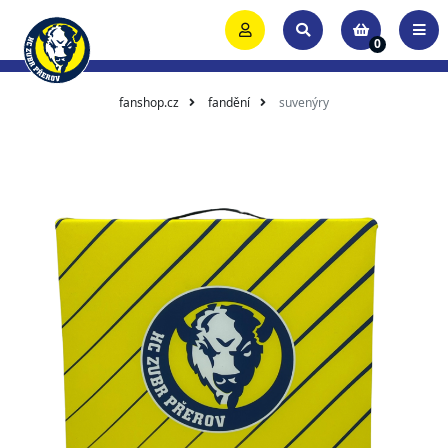
0
fanshop.cz
fandění
suvenýry