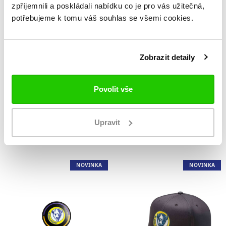
zpříjemnili a poskládali nabídku co je pro vás užitečná,
potřebujeme k tomu váš souhlas se všemi cookies.
Zobrazit detaily
Povolit vše
Kšiltovka Bauer
Kulich Přerov s
Přerov
bambulí Jr
Upravit
590 Kč
499 Kč
NOVINKA
NOVINKA