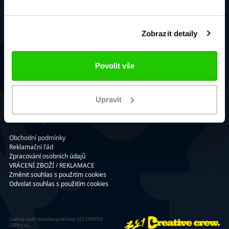
Blanenská 1996/12a
664 34 Kuřim
+420 724 530 512
Zobrazit detaily
Slabyhoudova@allsports.cz
Kontaktujte nás
Povolit vše
Telefon: +420 724 530 512
E-mail: Slabyhoudova@allsports.cz
Upravit
O nákupu
Obchodní podmínky
Reklamační řád
Zpracování osobních údajů
VRÁCENÍ ZBOŽÍ / REKLAMACE
Změnit souhlas s použitím cookies
Odvolat souhlas s použitím cookies
Grafický návrh vytvořila společnost 321 CREATIVE
CREW s.r.o..