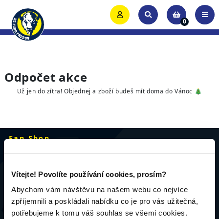
0
Odpočet akce
Už jen do zítra! Objednej a zboží budeš mít doma do Vánoc 🎄
Fan Shop
HC ZUBR Přerov
Ⓒ 2021 FAN SHOP
All Rights Reserved
Vítejte! Povolíte používání cookies, prosím?
Abychom vám návštěvu na našem webu co nejvíce
zpříjemnili a poskládali nabídku co je pro vás užitečná,
O nás
potřebujeme k tomu váš souhlas se všemi cookies.