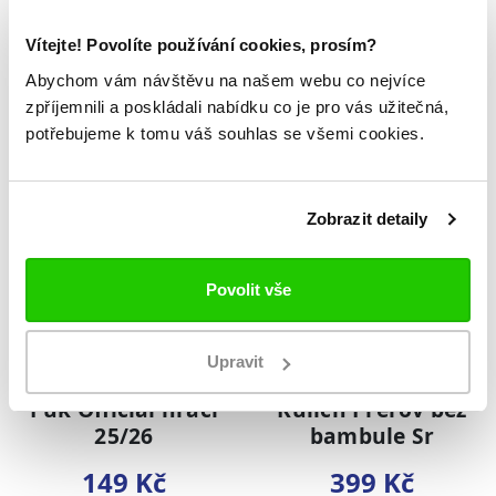
Kšiltovka Přerov
Dres Zubr
Jr
Custom
Vítejte! Povolíte používání cookies, prosím?
Abychom vám návštěvu na našem webu co nejvíce
499 Kč
1 499 Kč
zpříjemnili a poskládali nabídku co je pro vás užitečná,
potřebujeme k tomu váš souhlas se všemi cookies.
NOVINKA
NOVINKA
Zobrazit detaily
Povolit vše
Upravit
Puk Official hrací
Kulich Přerov bez
25/26
bambule Sr
149 Kč
399 Kč