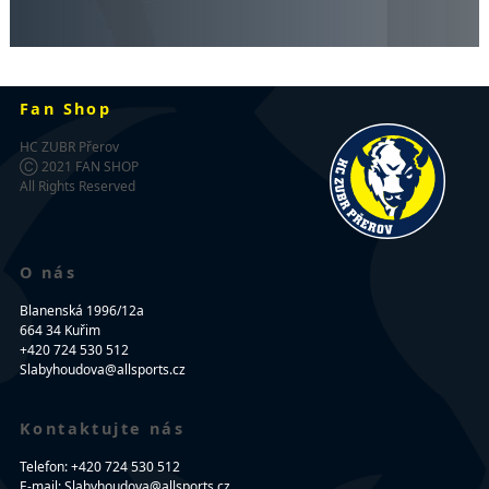
Fan Shop
HC ZUBR Přerov
Ⓒ 2021 FAN SHOP
All Rights Reserved
O nás
Blanenská 1996/12a
664 34 Kuřim
+420 724 530 512
Slabyhoudova@allsports.cz
Kontaktujte nás
Telefon: +420 724 530 512
E-mail: Slabyhoudova@allsports.cz