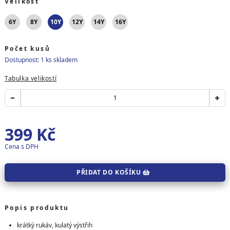
Velikost
6Y
8Y
10Y
12Y
14Y
16Y
Počet kusů
Dostupnost: 1 ks skladem
Tabulka velikostí
399
Kč
Cena s DPH
PŘIDAT DO KOŠÍKU
Popis produktu
krátký rukáv, kulatý výstřih