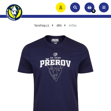
0
fanshop.cz
děti
trička