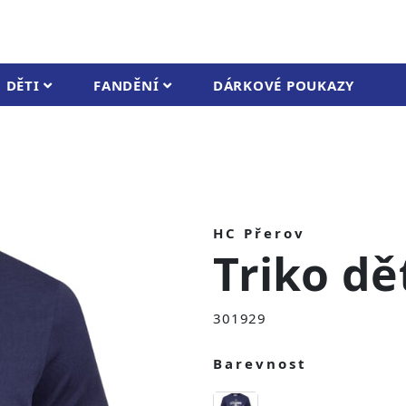
DĚTI
FANDĚNÍ
DÁRKOVÉ POUKAZY
HC Přerov
Triko dě
301929
Barevnost