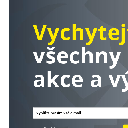
Vychytej
všechny 
akce a v