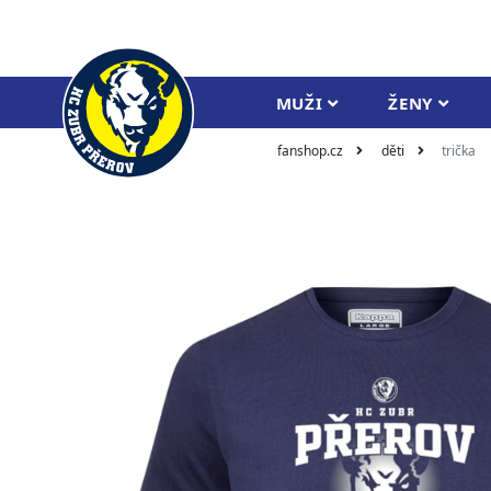
MUŽI
ŽENY
fanshop.cz
děti
trička