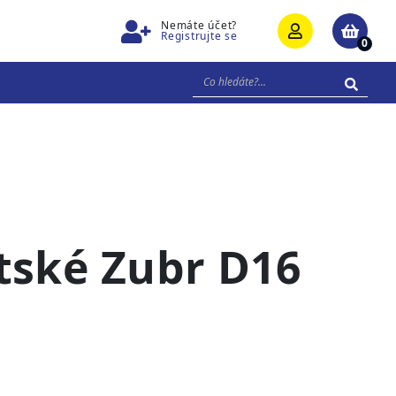
Nemáte účet?
Registrujte se
0
tské Zubr D16