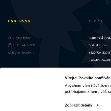
Fan Shop
O nás
HC ZUBR Přerov
Blanenská 1996
Ⓒ 2021 FAN SHOP
664 34 Kuřim
All Rights Reserved
+420 724 530 5
Slabyhoudova@a
Vítejte! Povolíte používá
Abychom vám návštěvu na n
potřebujeme k tomu váš s
Zobrazit detaily