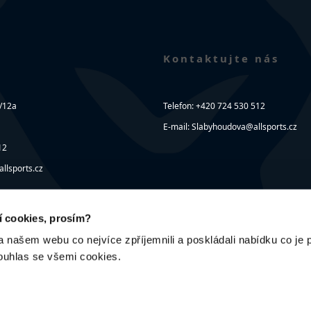
Kontaktujte nás
/12a
Telefon: +420 724 530 512
E-mail: Slabyhoudova@allsports.cz
12
llsports.cz
ní cookies, prosím?
ašem webu co nejvíce zpříjemnili a poskládali nabídku co je p
ouhlas se všemi cookies.
Grafický
Webová s
Benefit C