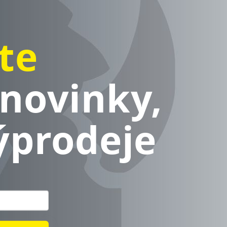
te
novinky,
ýprodeje