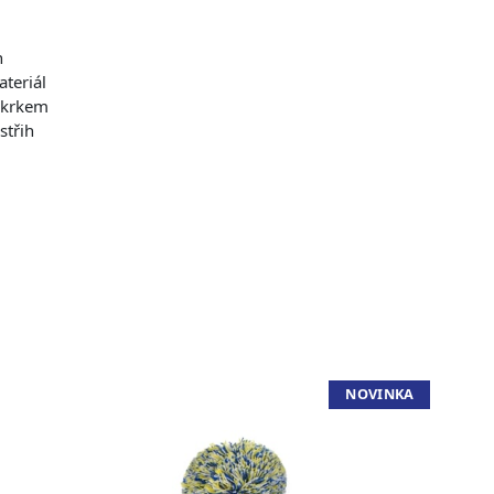
h
ateriál
 krkem
střih
NOVINKA