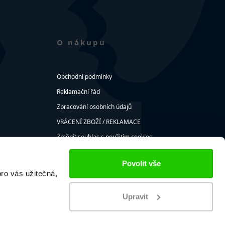
O nákupu
Obchodní podmínky
Reklamační řád
Zpracování osobních údajů
VRÁCENÍ ZBOŽÍ / REKLAMACE
Změnit souhlas s použitím cookies
Odvolat souhlas s použitím cookies
Povolit vše
ro vás užitečná,
Upravit
 návrh vytvořila společnost 321 CREATIVE CREW s.r.o..
tránka Fan Shop HC ZUBR je spuštěn na informačním systému společnosti
Z, s.r.o