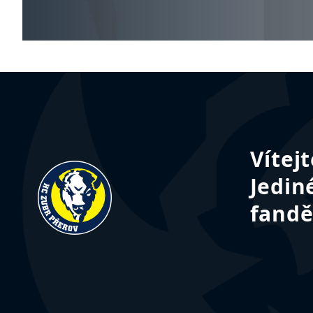
Vítej
Jedin
fandě