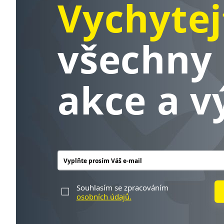
Vychytej
všechny 
akce a v
Souhlasím se zpracováním
osobních údajů.