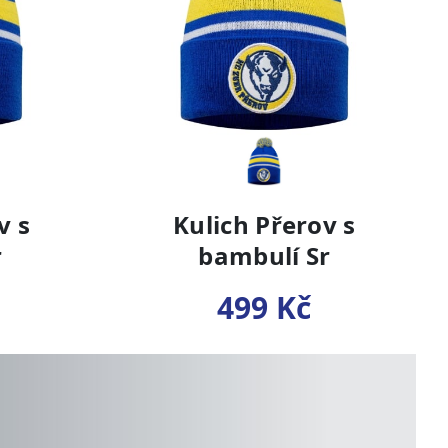
v s
Kulich Přerov s
r
bambulí Sr
499 Kč