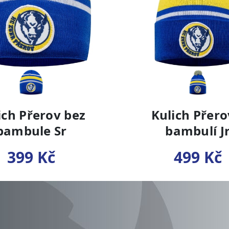
ich Přerov bez
Kulich Přero
bambule Sr
bambulí J
399 Kč
499 Kč