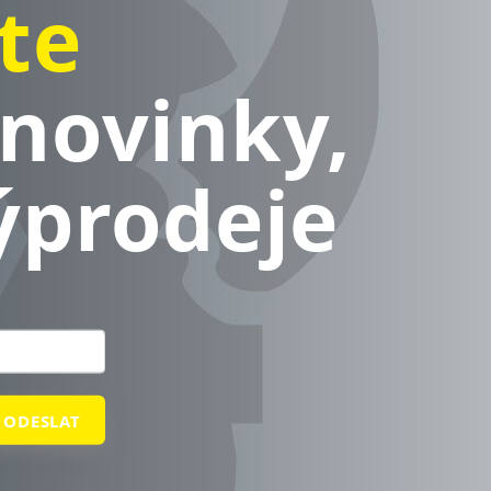
te
novinky,
ýprodeje
ODESLAT